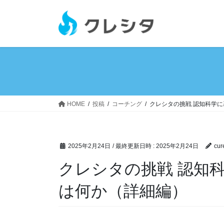
コ
ナ
ン
ビ
テ
ゲ
ン
ー
ツ
シ
へ
ョ
ス
ン
キ
に
ッ
移
HOME
投稿
コーチング
クレシタの挑戦 認知科学
プ
動
2025年2月24日
/ 最終更新日時 :
2025年2月24日
cur
クレシタの挑戦 認知
は何か（詳細編）